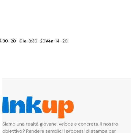
14:30–20
Gio:
8:30–20
Ven:
14–20
Siamo una realtà giovane, veloce e concreta. Il nostro
obiettivo? Rendere semplici i processi di stampa per