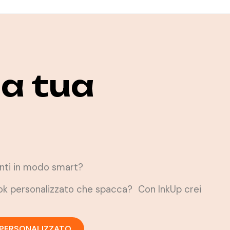
a tua
denti in modo smart?
look personalizzato che spacca? Con InkUp crei
 PERSONALIZZATO