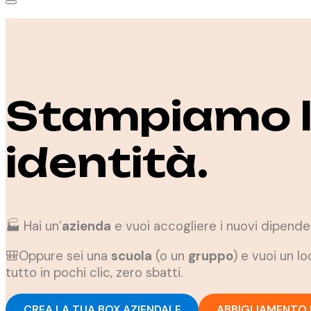
Stampiamo l
identità.
🏭 Hai un’
azienda
e vuoi accogliere i nuovi dipen
🎒Oppure sei una
scuola
(o un
gruppo
) e vuoi un 
tutto in pochi clic, zero sbatti.
CREA LA TUA BOX AZIENDALE
ABBIGLIAMENTO